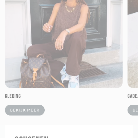
KLEDING
CADE
BEKIJK MEER
B